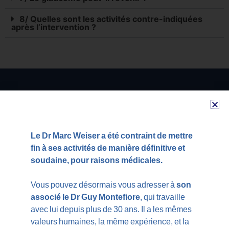
8/ Quelles sont les activités contre-indiquées
après l’intervention ?
TÉMOIGNAGES PATIENT
Le Dr Marc Weiser a été contraint de mettre
TÉMOIGNAGES PATIENTS
fin à ses activités de manière définitive et
soudaine, pour raisons médicales.
OPÉRATION DES YEUX À PARIS
Vous pouvez désormais vous adresser à
son
La chirurgie réfractive
associé le Dr Guy Montefiore
, qui travaille
avec lui depuis plus de 30 ans. Il a les mêmes
Opération de la myopie
valeurs humaines, la même expérience, et la
Opération de l’hypermétropie