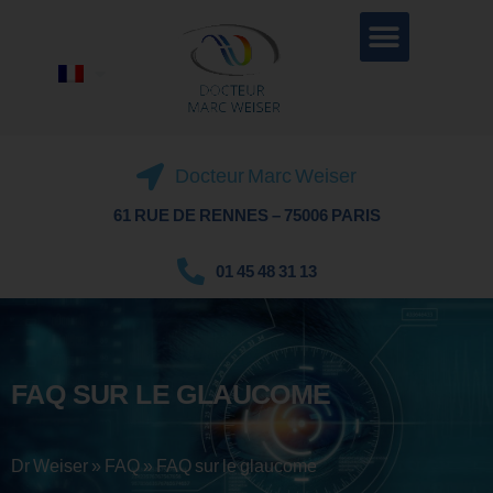
OPÉRATION DES DÉFAUTS VISUELS
Docteur Marc Weiser
61 RUE DE RENNES – 75006 PARIS
01 45 48 31 13
PRENDRE RDV
CONTACT
FAQ SUR LE GLAUCOME
Dr Weiser
»
FAQ
»
FAQ sur le glaucome