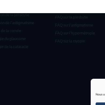
FAQ sur le glaucome
ion de l’hypermétropie
FAQ sur la cataracte
on de la presbytie
FAQ sur la presbytie
ion de l’astigmatisme
FAQ sur l’astigmatisme
 de la cornée
FAQ sur l’hypermétropie
gie du glaucome
FAQ sur la myopie
ie de la cataracte
Nous ut