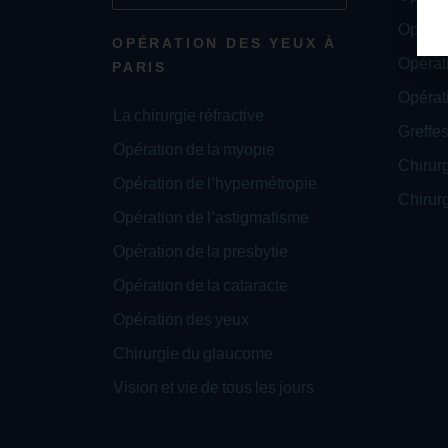
Opérat
OPÉRATION DES YEUX À
Opérati
PARIS
Opérat
La chirurgie réfractive
Greffes
Opération de la myopie
Chirur
Opération de l’hypermétropie
Chirurg
Opération de l’astigmatisme
Opération de la presbytie
Opération de la cataracte
Opération des yeux
Chirurgie du glaucome
Vision et vie de tous les jours