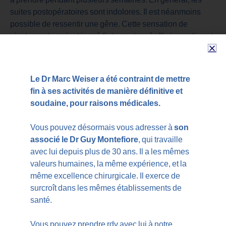
suites postopératoires sont indolores. Il est néanmoins
possible de ressentir une gêne. Cette sensation de
picotement survient immédiatement après l’intervention et
disparait au bout de quelques heures. Et côté vision ?
Après une opération de la cataracte, la vue s’améliore très
rapidement, dans un délai de deux à trois jours.
Le Dr Marc Weiser a été contraint de mettre
fin à ses activités de manière définitive et
Après la chirurgie de la cataracte, vous pourrez regagner
soudaine, pour raisons médicales.
votre domicile. Il est vivement recommandé de se faire
accompagner d’un proche. En effet, vous ne serez pas en
Vous pouvez désormais vous adresser à
son
mesure de conduire. Un contrôle postopératoire a lieu dès
associé le Dr Guy Montefiore
, qui travaille
le lendemain. Un second est programmé environ une
avec lui depuis plus de 30 ans. Il a les mêmes
semaine après l’intervention.
valeurs humaines, la même expérience, et la
même excellence chirurgicale. Il exerce de
Vos deux yeux sont affectés par la cataracte ? Vous devrez
surcroît dans les mêmes établissements de
attendre quelques semaines avant de vous faire opérer du
santé.
second.
Vous pouvez prendre rdv avec lui à notre