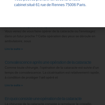
cabinet situé 61 rue de Rennes 75006 Paris.
AUTRES INFOS SUR LA
CATARACTE
Précautions après une opération de la cataracte
Vous venez de vous faire opérer de la cataracte ou l’envisagez
dans un futur proche ? Cette opération des yeux se déroule en
ambulatoire, sous
Lire la suite »
Convalescence après une opération de la cataracte
Comme toute chirurgie, l’opération de la cataracte est suivie d’un
temps de convalescence. La cicatrisation est relativement rapide,
à condition de protéger l’œil opéré et
Lire la suite »
En quoi consiste une opération de la cataracte
La chirurgie de la cataracte consiste à remplacer le cristallin