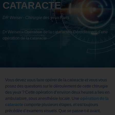
CATARACTE
DR Weiser - Chirurgie des yeux Paris
Dr Weiser
»
Opération de la cataracte
»
Déroulement d’une
opération de la cataracte
Vous devez vous faire opérer de la cataracte et vous vous
posez des questions sur le déroulement de cette chirurgie
des yeux ? Cette opération d’environ deux heures a lieu en
ambulatoire, sous anesthésie locale. Une
opération de la
cataracte
comporte plusieurs étapes, et est toujours
précédée d’examens visuels. Que se passe-t-il avant,