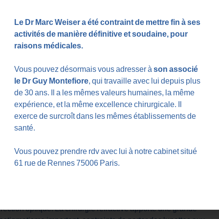
sité du trouble, ils devront être portés en permanence ou
mme la lecture, la conduite automobile, le travail sur
Le Dr Marc Weiser a été contraint de mettre fin à ses
activités de manière définitive et soudaine, pour
raisons médicales.
Vous pouvez désormais vous adresser à
son associé
le Dr Guy Montefiore
, qui travaille avec lui depuis plus
e corriger l’astigmatisme. Plus discrètes, elles sont parfois
de 30 ans. Il a les mêmes valeurs humaines, la même
tre complémentaires à ces dernières : vous pouvez porter des
expérience, et la même excellence chirurgicale. Il
t pour les activités sportives, par exemple. Cela vous évitera
exerce de surcroît dans les mêmes établissements de
santé.
Vous pouvez prendre rdv avec lui à notre cabinet situé
61 rue de Rennes 75006 Paris.
a chirurgie réfractive. Envisageable dès l’âge de 18 ans, la
de façon durable. À l’issue de l’
opération de l’astigmatisme
,
rection optique. La chirurgie réfractive apporte une grande