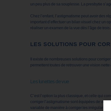
un peu plus de sa souplesse. La presbytie s’ag
Chez l’enfant, l’astigmatisme peut avoir des rép
important d’effectuer un bilan visuel chez un 
réaliser un examen de la vue dès l’âge de trois 
LES SOLUTIONS POUR COR
Il existe de nombreuses solutions pour corriger 
permettent toutes de retrouver une vision nette
Les lunettes de vue
C’est l’option la plus classique, et celle qui c
corriger l’astigmatisme sont équipées de verres
variable de manière à corriger les irrégularité