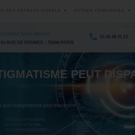
ON DES DÉFAUTS VISUELS
AUTRES CHIRURGIES
Docteur Marc Weiser
01 45 48 31 13
61 RUE DE RENNES – 75006 PARIS
TIGMATISME PEUT DISP
e que l’astigmatisme peut disparaitre ?