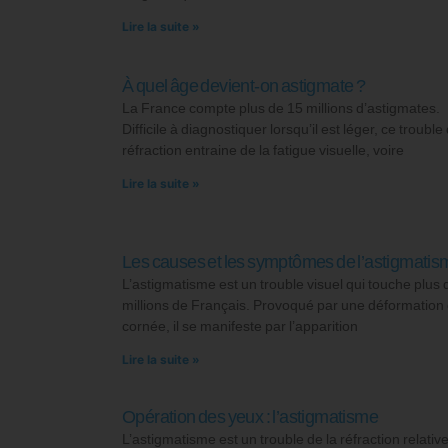
Lire la suite »
À quel âge devient-on astigmate ?
La France compte plus de 15 millions d’astigmates.
Difficile à diagnostiquer lorsqu’il est léger, ce trouble 
réfraction entraine de la fatigue visuelle, voire
Lire la suite »
Les causes et les symptômes de l’astigmatis
L’astigmatisme est un trouble visuel qui touche plus 
millions de Français. Provoqué par une déformation 
cornée, il se manifeste par l’apparition
Lire la suite »
Opération des yeux : l’astigmatisme
L’astigmatisme est un trouble de la réfraction relati