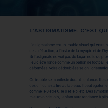
L’ASTIGMATISME, C’EST Q
L’astigmatisme est un trouble visuel qui entraine
de la réfraction, à l’instar de la myopie et de l’
Si l’astigmate ne voit pas de façon nette de pr
lieu d’être ronde comme un ballon de football, 
déformées, voire dédoublées selon l’orientatio
Ce trouble se manifeste durant l’enfance. Il est
des difficultés à lire au tableau. Il peut égalem
comme le 0 et le 8, le p et le b, etc. Des symp
mieux voir de loin, l’enfant aura tendance à pli