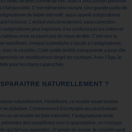
façon nette, de près comme de loin, mais n’avez jamais présenté
 à fait possible. C’est même très courant. Une grande partie de
 astigmatisme de faible intensité, aussi appelé astigmatisme
t l’enfance. L’enfant voit correctement, sans correction
 astigmatisme plus important, il ne confond pas les lettres et
au tableau et ne se plaint pas de maux de tête. C’est vers la
 manifester, lorsque la presbytie s’ajoute à l’astigmatisme.
mais le cristallin. Cette petite lentille transparente a pour rôle
approchés en modifiant son degré de courbure. Avec l’âge, le
etteté pour les objets rapprochés.
DISPARAITRE NATURELLEMENT ?
raisse naturellement. Héréditaire, ce trouble visuel évolue
 se stabiliser. Contrairement à la myopie qui peut évoluer
 cas de trouble de forte intensité), l’astigmatisme reste
résentez des symptômes vers la quarantaine, ce n’est pas
ie qui fait son apparition. D’année en année, le cristallin perd