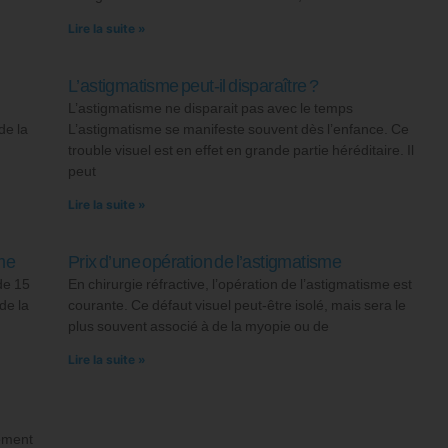
Lire la suite »
L’astigmatisme peut-il disparaître ?
L’astigmatisme ne disparait pas avec le temps
de la
L’astigmatisme se manifeste souvent dès l’enfance. Ce
trouble visuel est en effet en grande partie héréditaire. Il
peut
Lire la suite »
me
Prix d’une opération de l’astigmatisme
de 15
En chirurgie réfractive, l’opération de l’astigmatisme est
de la
courante. Ce défaut visuel peut-être isolé, mais sera le
plus souvent associé à de la myopie ou de
Lire la suite »
vement