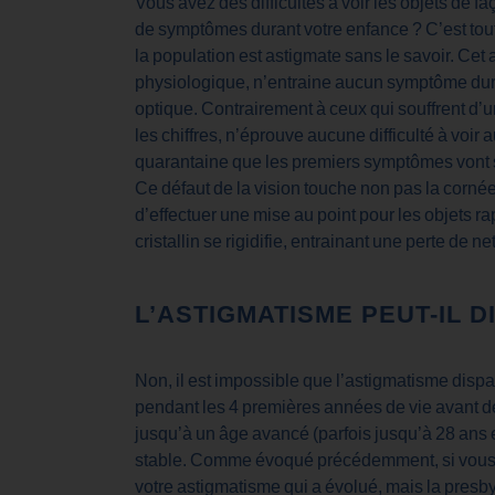
Vous avez des difficultés à voir les objets de 
de symptômes durant votre enfance ? C’est tout
la population est astigmate sans le savoir. Cet
physiologique, n’entraine aucun symptôme duran
optique. Contrairement à ceux qui souffrent d’un
les chiffres, n’éprouve aucune difficulté à voir 
quarantaine que les premiers symptômes vont se
Ce défaut de la vision touche non pas la cornée, 
d’effectuer une mise au point pour les objets r
cristallin se rigidifie, entrainant une perte de n
L’ASTIGMATISME PEUT-IL 
Non, il est impossible que l’astigmatisme dispa
pendant les 4 premières années de vie avant de
jusqu’à un âge avancé (parfois jusqu’à 28 ans en
stable. Comme évoqué précédemment, si vous p
votre astigmatisme qui a évolué, mais la presbyt