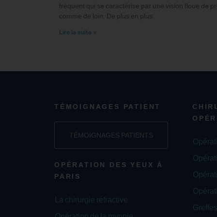
fréquent qui se caractérise par une vision floue de p
comme de loin. De plus en plus
Lire la suite »
TÉMOIGNAGES PATIENT
CHIR
OPÉR
TÉMOIGNAGES PATIENTS
Opérat
Opérat
OPÉRATION DES YEUX À
Opérati
PARIS
Opérat
La chirurgie réfractive
Greffes
Opération de la myopie