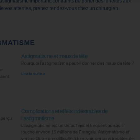
n astigmatisme important, contraints de porter des lunettes aux
r de vos attentes, prenez rendez-vous chez un chirurgien
GMATISME
Astigmatisme et maux de tête
Pourquoi l’astigmatisme peut-il donner des maux de tête ?
ne
Lire la suite »
ssent
Complications et effets indésirables de
l’astigmatisme
aperçu
L’astigmatisme est un défaut visuel fréquent puisqu’il
touche environ 15 millions de Français. Astigmatisme et
vertige Outre une difficulté à bien voir, certains troubles de