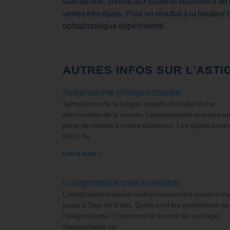
satisfaction, surtout aux patients souffrant d’u
verres très épais. Pour un résultat à la hauteu
ophtalmologue expérimenté.
AUTRES INFOS SUR L'ASTI
Astigmatisme et fatigue oculaire
Symptômes de la fatigue visuelle Résultat d’une
déformation de la cornée, l’astigmatisme entraine u
perte de netteté à toutes distances. Les objets parai
flous, de
Lire la suite »
L’astigmatisme chez les enfants
L’astigmatisme passe malheureusement souvent in
jusqu’à l’âge de 6 ans. Quels sont les symptômes de
l’astigmatisme ? Comment et à partir de quel âge
diagnostiquer ce