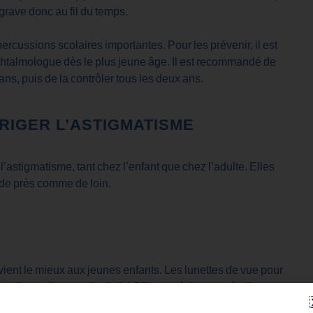
grave donc au fil du temps.
ercussions scolaires importantes. Pour les prévenir, il est
ophtalmologue dès le plus jeune âge. Il est recommandé de
ans, puis de la contrôler tous les deux ans.
RIGER L’ASTIGMATISME
l’astigmatisme, tant chez l’enfant que chez l’adulte. Elles
 de près comme de loin.
onvient le mieux aux jeunes enfants. Les lunettes de vue pour
 toriques. Leur particularité ? Ils possèdent une épaisseur
s de la cornée. Ces verres correcteurs sont prescrits uniquement