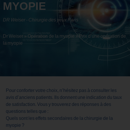
MYOPIE
DR Weiser - Chirurgie des yeux Paris
Dr Weiser
»
Opération de la myopie
»
Prix d’une opération de
la myopie
Pour conforter votre choix, n’hésitez pas à consulter les
avis d’anciens patients. Ils donnent une indication du taux
de satisfaction. Vous y trouverez des réponses à des
questions telles que :
Quels sont les effets secondaires de la chirurgie de la
myopie ?