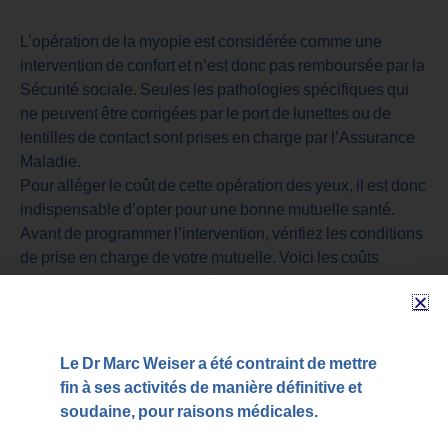
L’opération de la myopie est considérée comme une
intervention de confort et n’est donc pas remboursée par la
Sécurité sociale. Seules les pathologies spécifiques qui
ne peuvent être corrigées par le port de lunettes ou de
lentilles de contact sont prises en charge par l’Assurance
Maladie.
Pour alléger le coût de cette opération des yeux, il est donc
indispensable d’opter pour une bonne mutuelle santé.
Avant de programmer l’intervention, vérifiez les conditions
de prise en charge de votre mutuelle. Voici les coûts
qu’elle doit couvrir dans l’idéal :
Les examens réalisés dans le cadre du bilan pré-
opératoire : la visite pré-opératoire est indispensable pour
vérifier que vous êtes éligible à une chirurgie des yeux. Il
Le Dr Marc Weiser a été contraint de mettre
est en effet déconseillé de se faire opérer en cas
fin à ses activités de manière définitive et
d’anomalie de la cornée. Ce bilan pré-opératoire permet
soudaine, pour raisons médicales.
également de déterminer la technique la plus appropriée.