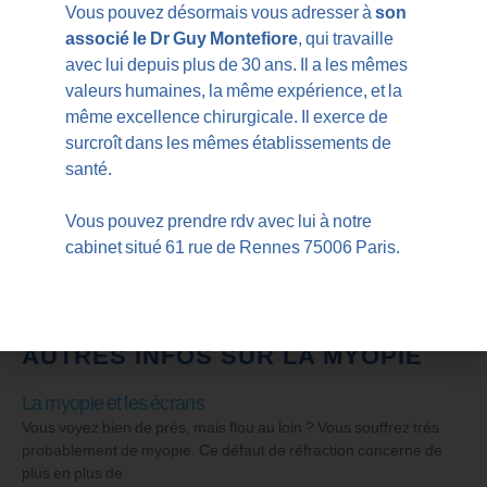
Les frais liés à l’intervention en elle-même : certaines
Vous pouvez désormais vous adresser à
son
mutuelles proposent un remboursement de l’opération de
associé le Dr Guy Montefiore
, qui travaille
la myopie mais ne prennent pas en charge la chirurgie de
avec lui depuis plus de 30 ans. Il a les mêmes
la presbytie. Renseignez-vous au préalable, notamment si
valeurs humaines, la même expérience, et la
vous avez plus de 40 ans et que ce type de chirurgie
même excellence chirurgicale. Il exerce de
pourrait être indiqué.
surcroît dans les mêmes établissements de
Les médicaments post-opératoires (collyre anesthésiant,
santé.
larmes artificielles, anti-inflammatoires…).
N’hésitez pas à comparer les offres des différentes
Vous pouvez prendre rdv avec lui à notre
mutuelles pour bénéficier d’un meilleur remboursement
cabinet situé 61 rue de Rennes 75006 Paris.
pour votre opération de la myopie.
AUTRES INFOS SUR LA MYOPIE
La myopie et les écrans
Vous voyez bien de près, mais flou au loin ? Vous souffrez très
probablement de myopie. Ce défaut de réfraction concerne de
plus en plus de